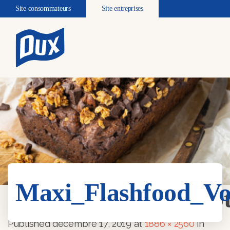
Site consommateurs
Site entreprises
Maxi_Flashfood_Vo
Maxi_Flashfood_Vo
Published
décembre 17, 2019
at
1886 × 2560
in