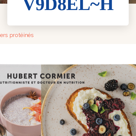
V9D8EL~H
ers protéinés