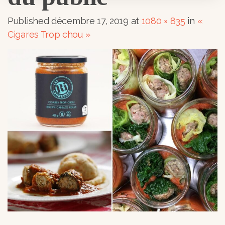
Published
décembre 17, 2019
at
1080 × 835
in
«
Cigares Trop chou »