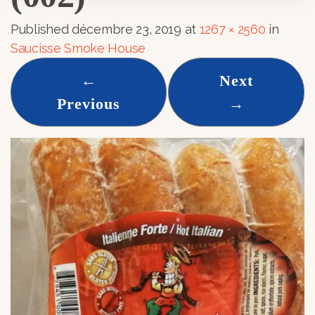
Published
décembre 23, 2019
at
1267 × 2560
in
Saucisse Smoke House
←
Next
Previous
→