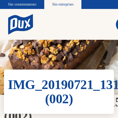
Site consommateurs
Site entreprises
IMG_20190721_131
(002)
IMG_20190721_131
(002)