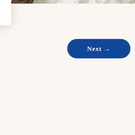
Next
→