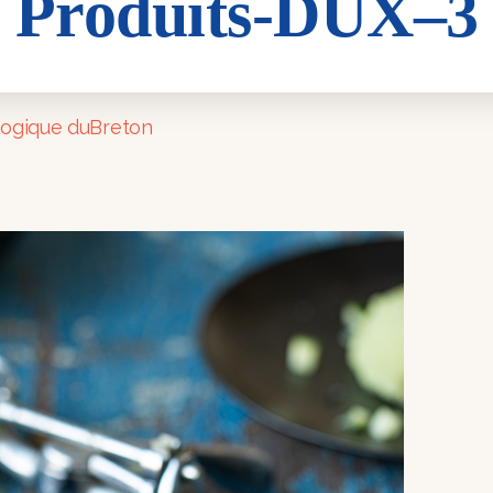
Produits-DUX–3
UX–3
logique duBreton