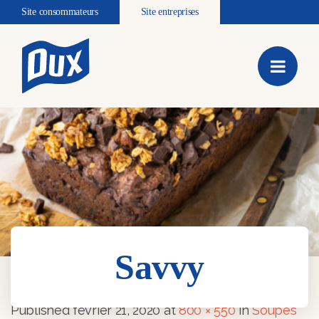
Site consommateurs
Site entreprises
Savvy
Savvy
Published
février 21, 2020
at
800 × 550
in
Soupes