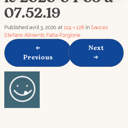
07.52.19
Published
avril 3, 2020
at
124 × 128
in
Sauces
Stefano Aliments Faita-Forgione
←
Next
Previous
→