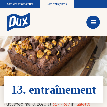
Site consommateurs
Site entreprises
13. entraînement
13. entraînement
Published
mai 8, 2020
at
617 × 617
in
Galette