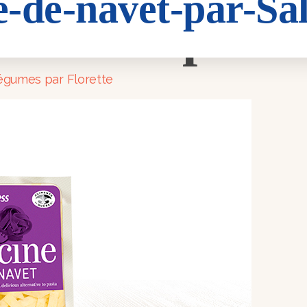
e-de-navet-par-Sa
e-navet-par-
légumes par Florette