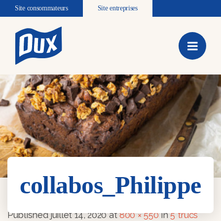
Site consommateurs
Site entreprises
collabos_Philippe
collabos_Philippe
Published
juillet 14, 2020
at
800 × 550
in
5 trucs