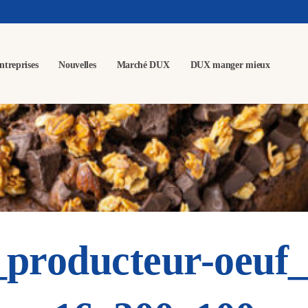
ntreprises
Nouvelles
Marché DUX
DUX manger mieux
_producteur-oeuf