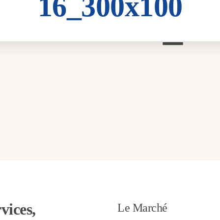
16_300x100
cteur-oeuf_
vices,
Le Marché