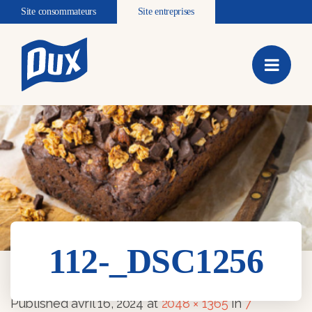
Site consommateurs
Site entreprises
112-_DSC1256
112-_DSC1256
Published
avril 16, 2024
at
2048 × 1365
in
7