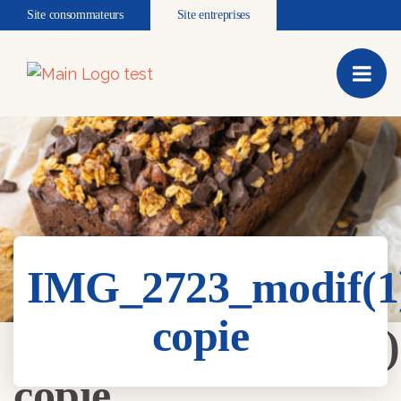
Site consommateurs
Site entreprises
IMG_2723_modif(1
copie
IMG_2723_modif(1)
copie