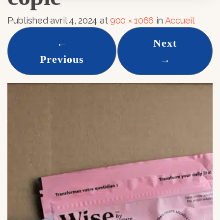
Published
avril 4, 2024
at
900 × 1066
in
Accueil
←
Next
Previous
→