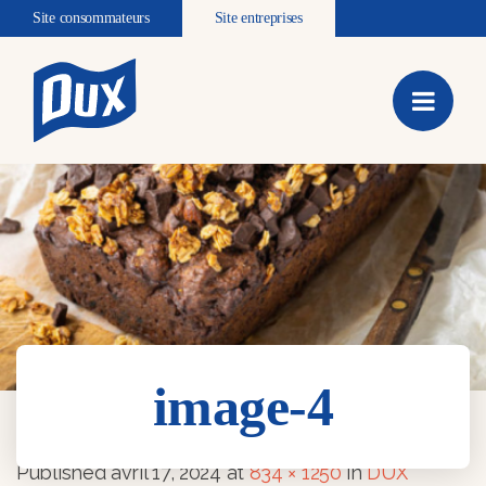
Site consommateurs
Site entreprises
image-4
image-4
Published
avril 17, 2024
at
834 × 1250
in
DUX