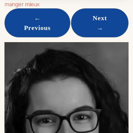
manger mieux
←
Next
Previous
→