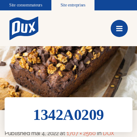
Site consommateurs
Site entreprises
1342A0209
1342A0209
Published
mai 4, 2022
at
1707 × 2560
in
DUX