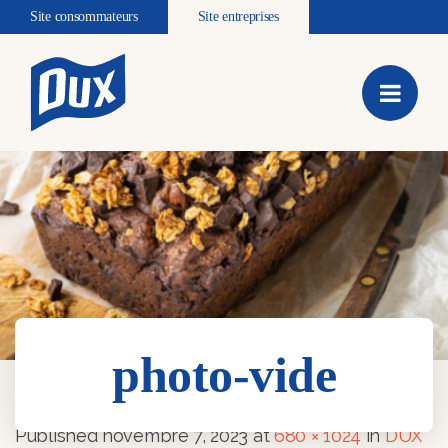
Site consommateurs
Site entreprises
photo-vide
photo-vide
Published
novembre 7, 2023
at
680 × 1024
in
DUX