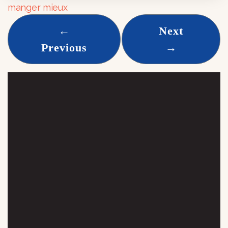
manger mieux
←
Next
Previous
→