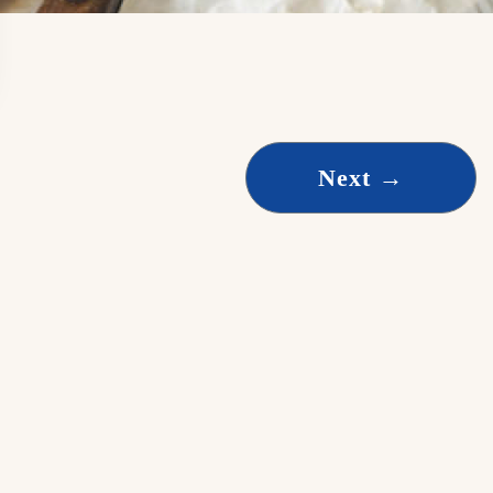
Next
→