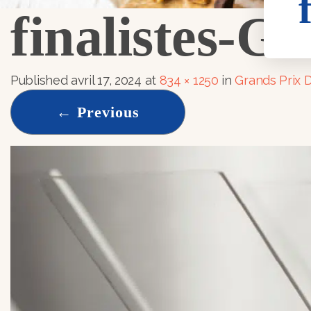
finalistes-
Published
avril 17, 2024
at
834 × 1250
in
Grands Prix D
←
Previous