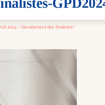
finalistes-GPD202
GPD2024
UX 2024 – Dévoilement des finalistes !