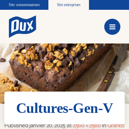
Site consommateurs
Site entreprises
Cultures-Gen-V
Cultures-Gen-V
Published
janvier 20, 2025
at
2560 × 2560
in
Grands