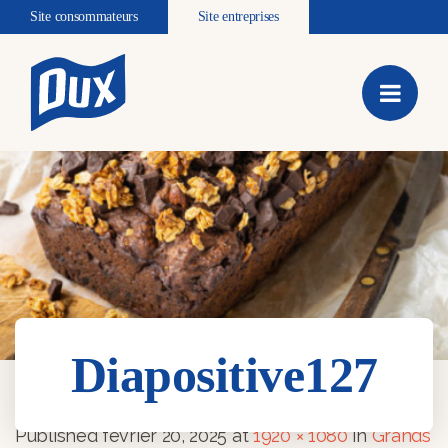
Site consommateurs
Site entreprises
Diapositive127
Diapositive127
Published
février 20, 2025
at
1920 × 1080
in
Grands