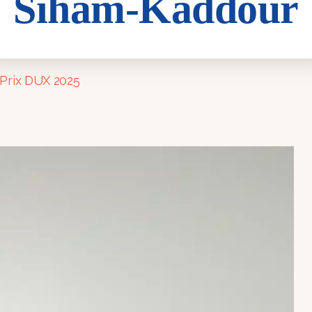
Siham-Kaddour
our
Prix DUX 2025