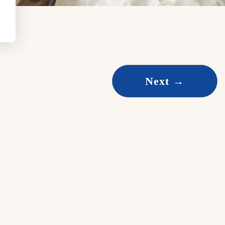
Next
→