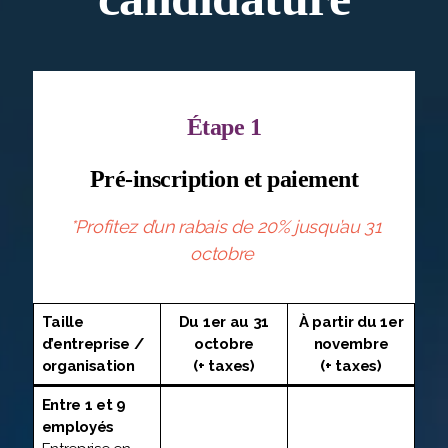
Étape 1
Pré-inscription et paiement
*Profitez d’un rabais de 20% jusqu’au 31
octobre
Taille
Du 1er au 31
À partir du 1er
d’entreprise /
octobre
novembre
organisation
(+ taxes)
(+ taxes)
Entre 1 et 9
employés