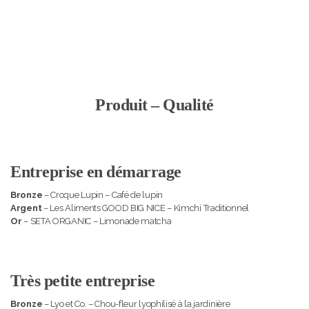
Produit – Qualité
Entreprise en démarrage
Bronze
– Croque Lupin – Café de lupin
Argent
– Les Aliments GOOD BIG NICE – Kimchi Traditionnel
Or
– SETA ORGANIC – Limonade matcha
Très petite entreprise
Bronze
– Lyo et Co. – Chou-fleur lyophilisé à la jardinière