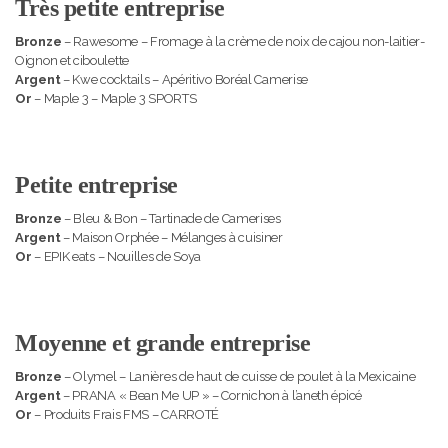
Très petite entreprise
Bronze
– Rawesome – Fromage à la crème de noix de cajou non-laitier-
Oignon et ciboulette
Argent
– Kwe cocktails – Apéritivo Boréal Camerise
Or
– Maple 3 – Maple 3 SPORTS
Petite entreprise
Bronze
– Bleu & Bon – Tartinade de Camerises
Argent
– Maison Orphée – Mélanges à cuisiner
Or
– EPIK eats – Nouilles de Soya
Moyenne et grande entreprise
Bronze
– Olymel – Lanières de haut de cuisse de poulet à la Mexicaine
Argent
– PRANA « Bean Me UP » – Cornichon à l’aneth épicé
Or
– Produits Frais FMS – CARROTÉ