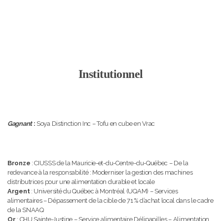
Institutionnel
Gagnant
:
Soya Distinction Inc – Tofu en cube en Vrac
Bronze
: CIUSSS de la Mauricie-et-du-Centre-du-Québec – De la
redevance à la responsabilité : Moderniser la gestion des machines
distributrices pour une alimentation durable et locale
Argent
: Université du Québec à Montréal (UQAM) – Services
alimentaires – Dépassement de la cible de 71 % d’achat local dans le cadre
de la SNAAQ
Or
: CHU Sainte-Justine – Service alimentaire Délipapilles – Alimentation