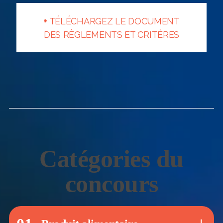
+
TÉLÉCHARGEZ LE DOCUMENT
DES RÈGLEMENTS ET CRITÈRES
Catégories du
concours