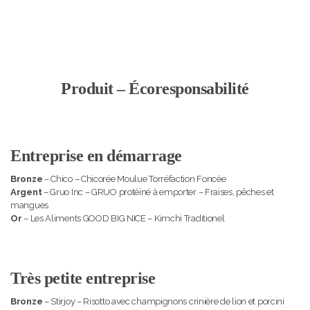
Produit – Écoresponsabilité
Entreprise en démarrage
Bronze
– Chico – Chicorée Moulue Torréfaction Foncée
Argent
– Gruo Inc – GRUO protéiné à emporter – Fraises, pêches et
mangues
Or
– Les Aliments GOOD BIG NICE – Kimchi Traditionel
Très petite entreprise
Bronze
– Stirjoy – Risotto avec champignons crinière de lion et porcini