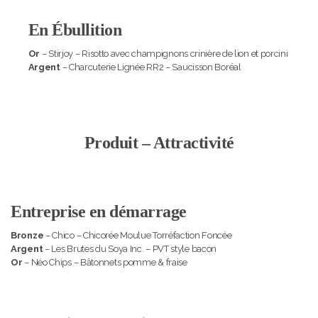
En Ébullition
Or
– Stirjoy – Risotto avec champignons crinière de lion et porcini
Argent
– Charcuterie Lignée RR2 – Saucisson Boréal
Produit – Attractivité
Entreprise en démarrage
Bronze
– Chico – Chicorée Moulue Torréfaction Foncée
Argent
– Les Brutes du Soya Inc. – PVT style bacon
Or
– Néo Chips – Bâtonnets pomme & fraise