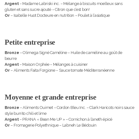
Argent
– Madame Labriski inc. – Mélange à biscuits moelleux sans
gluten et sans sucre ajouté – Citron que c’est bon!
Or
– Isabelle Huot Docteure en nutrition – Poulet à l’asiatique
Petite entreprise
Bronze
– Olimega Signé Caméline – Huile de caméline au goût de
beurre
Argent
– Maison Orphée – Mélanges à cuisiner
Or
– Aliments Faita Forgione – Sauce tomate Méditerranéenne
Moyenne et grande entreprise
Bronze
– Aliments Ouimet – Cordon Bleu Inc. – Clark Haricots noirs sauce
style burrito chili et lime
Argent
– PRANA « Bean Me UP » – Cornichon à l’aneth épicé
Or
– Fromagerie Polyethnique – Labneh Le Bédouin