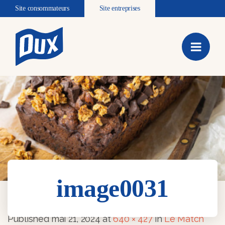
Site consommateurs
Site entreprises
image0031
image0031
Published
mai 21, 2024
at
640 × 427
in
Le Match