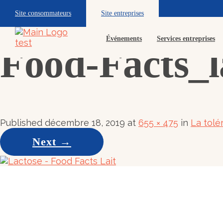
Site consommateurs
Site entreprises
Événements
Services entreprises
Food-Facts_l
Published
décembre 18, 2019
at
655 × 475
in
La tolé
Next
→