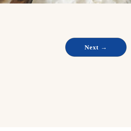
Next
→