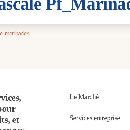
ascale Pf_Marina
Marinade
 marinades
vices,
Le Marché
pour
Services entreprise
ts, et