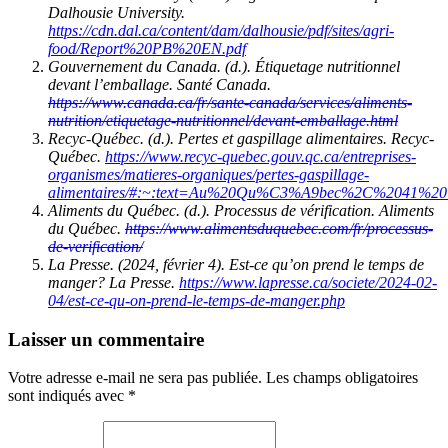
Dalhousie University.
https://cdn.dal.ca/content/dam/dalhousie/pdf/sites/agri-
food/Report%20PB%20EN.pdf
Gouvernement du Canada. (d.). Étiquetage nutritionnel
devant l’emballage. Santé Canada.
https://www.canada.ca/fr/sante-canada/services/aliments-
nutrition/etiquetage-nutritionnel/devant-emballage.html
Recyc-Québec. (d.). Pertes et gaspillage alimentaires. Recyc-
Québec.
https://www.recyc-quebec.gouv.qc.ca/entreprises-
organismes/matieres-organiques/pertes-gaspillage-
alimentaires/#:~:text=Au%20Qu%C3%A9bec%2C%2041%20
Aliments du Québec. (d.). Processus de vérification. Aliments
du Québec.
https://www.alimentsduquebec.com/fr/processus-
de-verification/
La Presse. (2024, février 4). Est-ce qu’on prend le temps de
manger? La Presse.
https://www.lapresse.ca/societe/2024-02-
04/est-ce-qu-on-prend-le-temps-de-manger.php
Laisser un commentaire
Votre adresse e-mail ne sera pas publiée.
Les champs obligatoires
sont indiqués avec
*