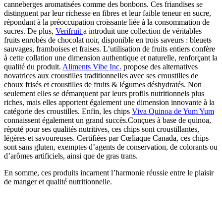
canneberges aromatisées comme des bonbons. Ces friandises se
distinguent par leur richesse en fibres et leur faible teneur en sucre,
répondant à la préoccupation croissante liée à la consommation de
sucres. De plus,
Verifruit
a introduit une collection de véritables
fruits enrobés de chocolat noir, disponible en trois saveurs : bleuets
sauvages, framboises et fraises. L’utilisation de fruits entiers confère
à cette collation une dimension authentique et naturelle, renforçant la
qualité du produit.
Aliments Vibe Inc.
propose des alternatives
novatrices aux croustilles traditionnelles avec ses croustilles de
choux frisés et croustilles de fruits & légumes déshydratés. Non
seulement elles se démarquent par leurs profils nutritionnels plus
riches, mais elles apportent également une dimension innovante à la
catégorie des croustilles. Enfin, les chips
Viva Quinoa de Yum Yum
connaissent également un grand succès.Conçues à base de quinoa,
réputé pour ses qualités nutritives, ces chips sont croustillantes,
légères et savoureuses. Certifiées par Cœliaque Canada, ces chips
sont sans gluten, exemptes d’agents de conservation, de colorants ou
d’arômes artificiels, ainsi que de gras trans.
En somme, ces produits incarnent l’harmonie réussie entre le plaisir
de manger et qualité nutritionnelle.