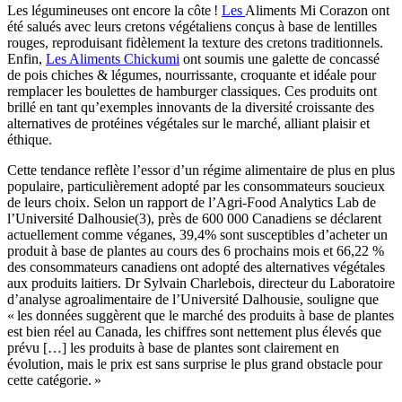
Les légumineuses ont encore la côte !
Les
Aliments Mi Corazon ont
été salués avec leurs cretons végétaliens conçus à base de lentilles
rouges, reproduisant fidèlement la texture des cretons traditionnels.
Enfin,
Les Aliments Chickumi
ont soumis une galette de concassé
de pois chiches & légumes, nourrissante, croquante et idéale pour
remplacer les boulettes de hamburger classiques. Ces produits ont
brillé en tant qu’exemples innovants de la diversité croissante des
alternatives de protéines végétales sur le marché, alliant plaisir et
éthique.
Cette tendance reflète l’essor d’un régime alimentaire de plus en plus
populaire, particulièrement adopté par les consommateurs soucieux
de leurs choix. Selon un rapport de l’Agri-Food Analytics Lab de
l’Université Dalhousie(3), près de 600 000 Canadiens se déclarent
actuellement comme véganes, 39,4% sont susceptibles d’acheter un
produit à base de plantes au cours des 6 prochains mois et 66,22 %
des consommateurs canadiens ont adopté des alternatives végétales
aux produits laitiers. Dr Sylvain Charlebois, directeur du Laboratoire
d’analyse agroalimentaire de l’Université Dalhousie, souligne que
« les données suggèrent que le marché des produits à base de plantes
est bien réel au Canada, les chiffres sont nettement plus élevés que
prévu […] les produits à base de plantes sont clairement en
évolution, mais le prix est sans surprise le plus grand obstacle pour
cette catégorie. »