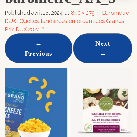
Published
avril 16, 2024
at
840 × 279
in
Baromètre
DUX : Quelles tendances émergent des Grands
Prix DUX 2024 ?
←
Next
Previous
→