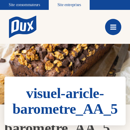
Site consommateurs
Site entreprises
visuel-aricle-
barometre_AA_5
visuel-aricle-
barometre_AA_5