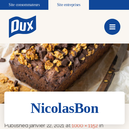
Site consommateurs
Site entreprises
NicolasBon
NicolasBon
Published
janvier 22, 2021
at
1000 × 1152
in