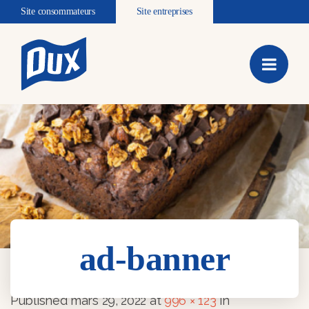
Site consommateurs
Site entreprises
ad-banner
ad-banner
Published
mars 29, 2022
at
996 × 123
in