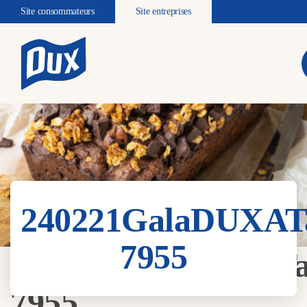
Site consommateurs
Site entreprises
240221GalaDUXATa
7955
240221GalaDUXATa
7955