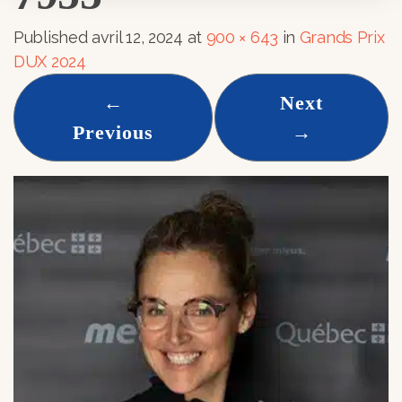
Published
avril 12, 2024
at
900 × 643
in
Grands Prix
DUX 2024
←
Next
Previous
→