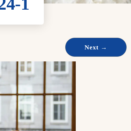
24-1
Next
→