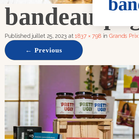
ban
bandeau-pa
Published
juillet 25, 2023
at
1837 × 798
in
Grands Pri
←
Previous