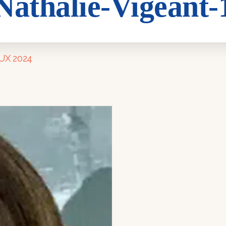
Nathalie-Vigeant-
eant-1
DUX 2024