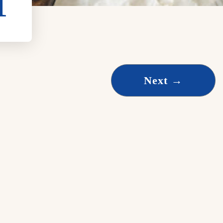
1
Next
→