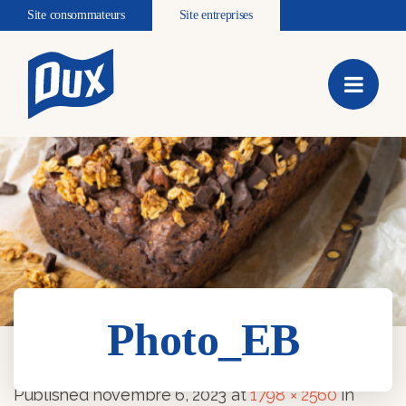
Site consommateurs
Site entreprises
Photo_EB
Photo_EB
Published
novembre 6, 2023
at
1798 × 2560
in