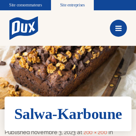
Site consommateurs
Site entreprises
Salwa-Karboune
Salwa-Karboune
Published
novembre 3, 2023
at
200 × 200
in