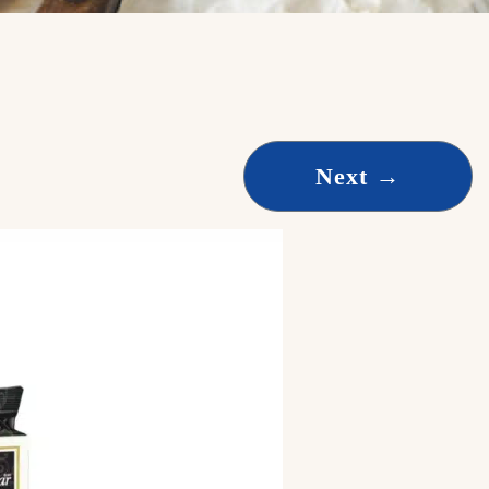
Next
→