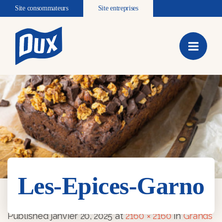
Site consommateurs
Site entreprises
Les-Epices-Garno
Les-Epices-Garno
Published
janvier 20, 2025
at
2160 × 2160
in
Grands