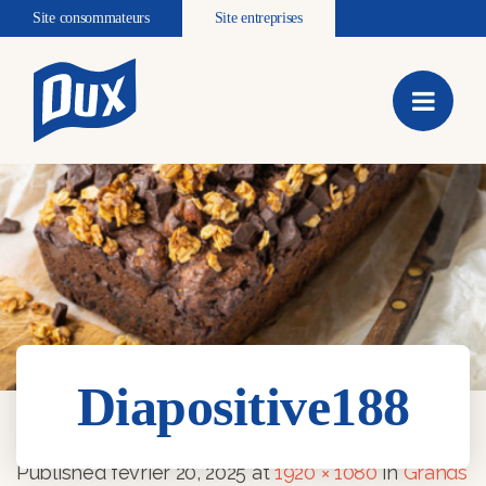
Site consommateurs
Site entreprises
Diapositive188
Diapositive188
Published
février 20, 2025
at
1920 × 1080
in
Grands