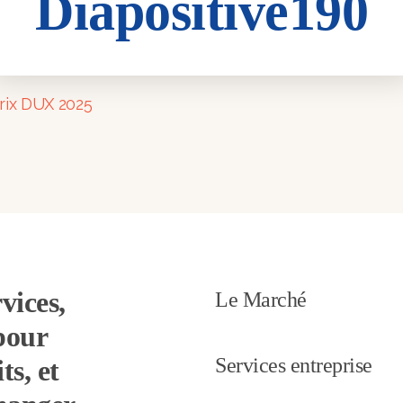
Diapositive190
90
rix DUX 2025
vices,
Le Marché
pour
Services entreprise
ts, et