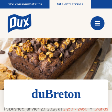
Site consommateurs
Site entreprises
duBreton
duBreton
Published
janvier 20, 2025
at
2560 × 2560
in
Grands