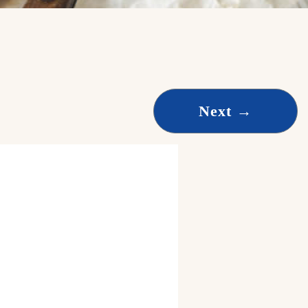
Next
→