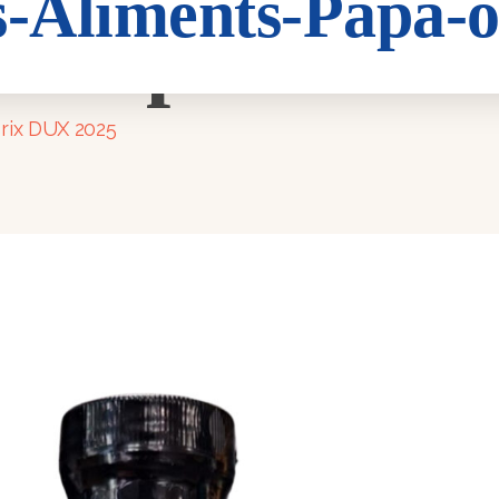
s-Aliments-Papa-o
s-Papa-ours
rix DUX 2025