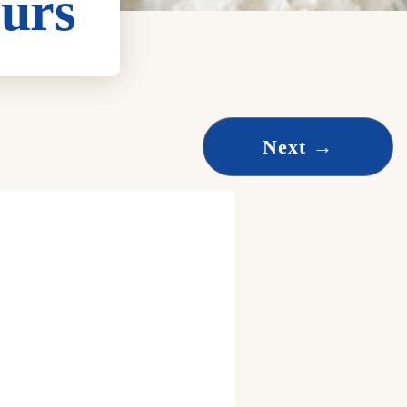
urs
Next
→