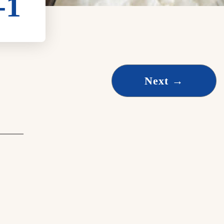
-1
Next
→