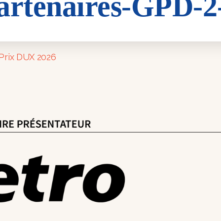
artenaires-GPD-2
-GPD-2-1
Prix DUX 2026