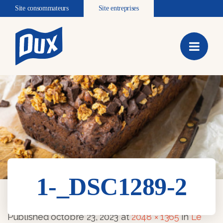
Site consommateurs
Site entreprises
1-_DSC1289-2
1-_DSC1289-2
Published
octobre 23, 2023
at
2048 × 1365
in
Le