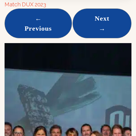
Match DUX 2023
←
Next
Previous
→