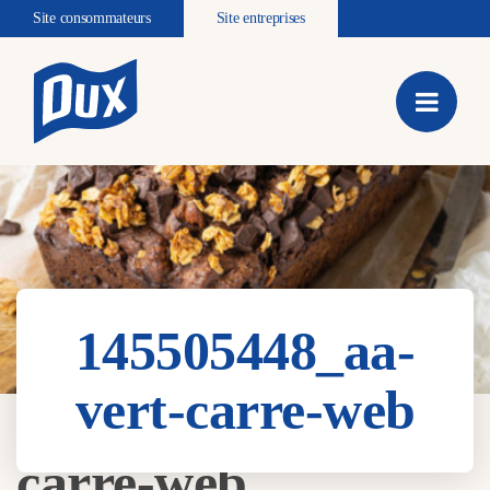
Site consommateurs
Site entreprises
145505448_aa-
vert-carre-web
145505448_aa-vert-
carre-web