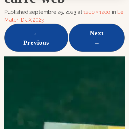
Published
septembre 25, 2023
at
1200 × 1200
in
Le
Match DUX 2023
←
Next
Previous
→