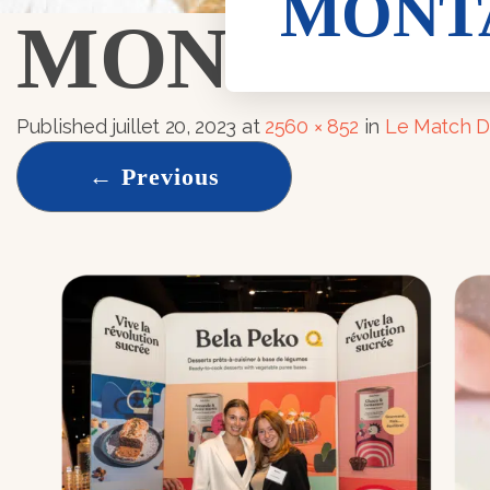
MONTA
MONTAGE-
Published
juillet 20, 2023
at
2560 × 852
in
Le Match D
←
Previous