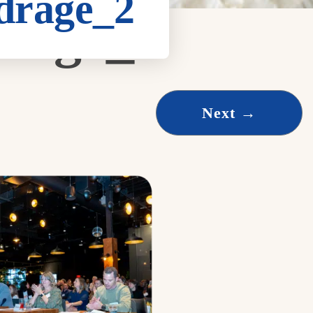
rage_2
age_2
Next
→