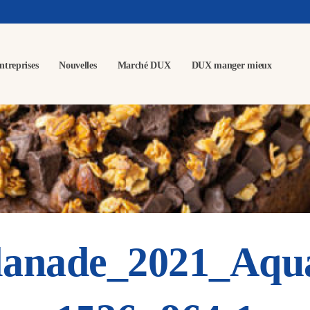
ntreprises
Nouvelles
Marché DUX
DUX manger mieux
lanade_2021_Aqua