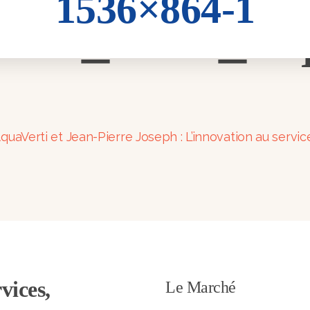
1536×864-1
ade_2021_Aq
uaVerti et Jean-Pierre Joseph : L’innovation au service
vices,
Le Marché