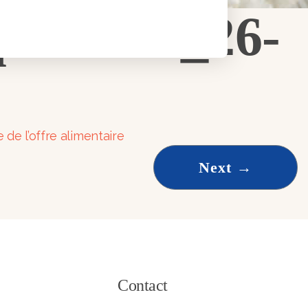
uaVerti_26-
 de l’offre alimentaire
Next
→
Contact