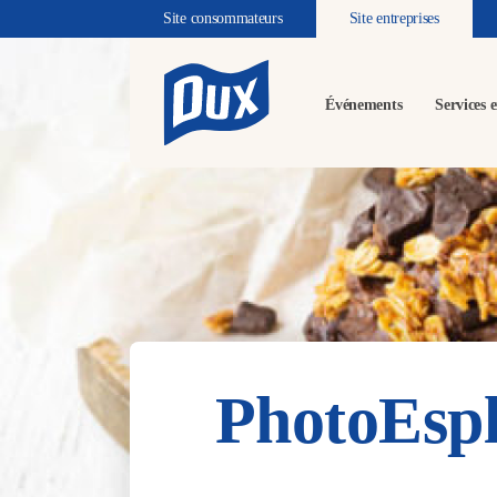
Site consommateurs
Site entreprises
Événements
Services e
PhotoEsp