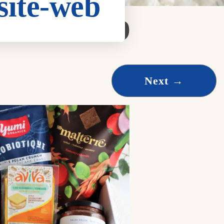
site-web
site-web
Next
→