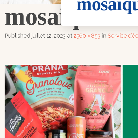
mosaiqu
mosaique-ech
Published
juillet 12, 2023
at
2560 × 853
in
Service d’é