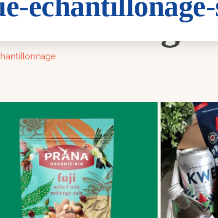
e-echantillonage-
antillonage-
chantillonnage