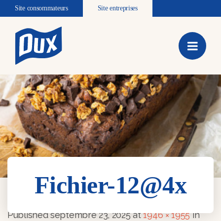
Site consommateurs
Site entreprises
Fichier-12@4x
Fichier-12@4x
Published
septembre 23, 2025
at
1946 × 1955
in