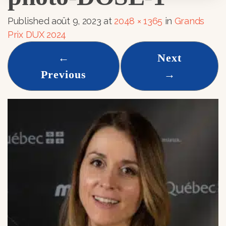
Published
août 9, 2023
at
2048 × 1365
in
Grands
Prix DUX 2024
←
Next
Previous
→